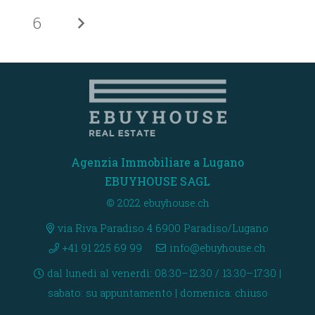
6
Agenzia Immobiliare a Lugano
EBUYHOUSE SAGL
© 2022 ebuyhouse.ch
via Riva Paradiso 4 6900 Paradiso/Lugano
+41 91 225 69 99
info@ebuyhouse.ch
dal lunedì al venerdì: 08:30–12:30 / 13:30–17:30 |
sabato: su appuntamento | domenica: chiuso