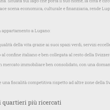
ana. Situata sul lago che porta il suo nome, la città è 
ce scena economica, culturale e finanziaria, rende Lug
un appartamento a Lugano:
alità della vita grazie ai suoi spazi verdi, servizi eccell
o al confine italiano e ben collegata al resto della Svizzer
 mercato immobiliare ben consolidato, con una domanda
e una fiscalità competitiva rispetto ad altre zone della S
quartieri più ricercati