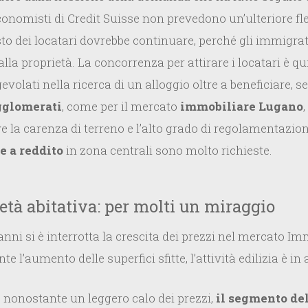
economisti di Credit Suisse non prevedono un’ulteriore f
sto dei locatari dovrebbe continuare, perché gli immigra
la proprietà. La concorrenza per attirare i locatari è q
evolati nella ricerca di un alloggio oltre a beneficiare, s
agglomerati
, come per il mercato
immobiliare Lugano
,
 la carenza di terreno e l’alto grado di regolamentazione 
e a reddito
in zona centrali sono molto richieste.
età abitativa: per molti un miraggio
nni si è interrotta la crescita dei prezzi nel mercato Imm
e l’aumento delle superfici sfitte, l’attività edilizia è i
, nonostante un leggero calo dei prezzi,
il segmento del