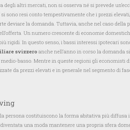
a degli altri mercati, non si osserva né si prevede un’ecc
a si sono resi conto tempestivamente che i prezzi elevati
arte deviare la domanda. Tuttavia, anche nel caso della p
ell’offerta. Un numero crescente di economie domestich
 più rigidi. In questo senso, i bassi interessi ipotecari s
liare svizzero
anche nell’anno in corso la domanda si 
 medio-basso. Mentre in queste regioni gli economisti d
rizzate da prezzi elevati e in generale nel segmento di fa
iving
 persona costituiscono la forma abitativa più diffusa 
i. È diventata una moda mantenere una propria sfera do