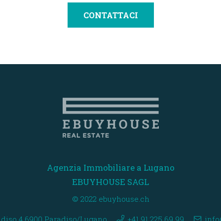
CONTATTACI
Agenzia Immobiliare a Lugano
EBUYHOUSE SAGL
© 2022 ebuyhouse.ch
adiso 4 6900 Paradiso/Lugano
+41 91 225 69 99
inf