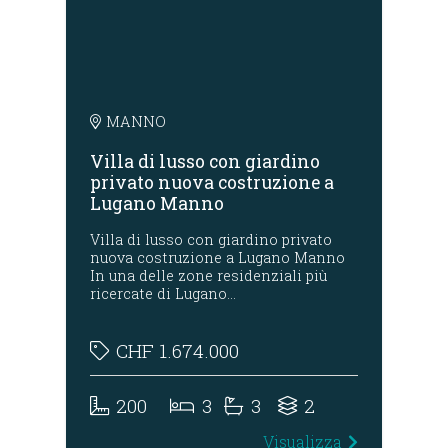
MANNO
B
no
Villa di lusso con giardino
Vil
privato nuova costruzione a
da
Lugano Manno
mo
Villa di lusso con giardino privato
Vil
nuova costruzione a Lugano Manno
a B
di
In una delle zone residenziali più
e v
ricercate di Lugano…
che
CHF
1.674.000
200
3
3
2
za
Visualizza