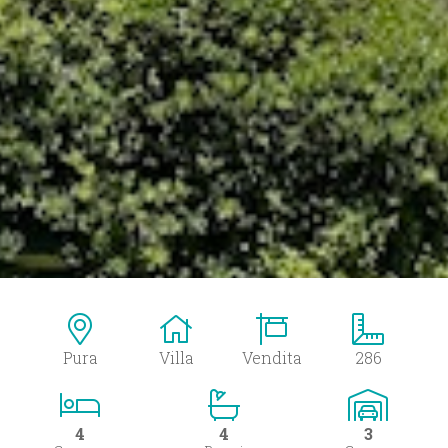
Pura
Villa
Vendita
286
4
4
3