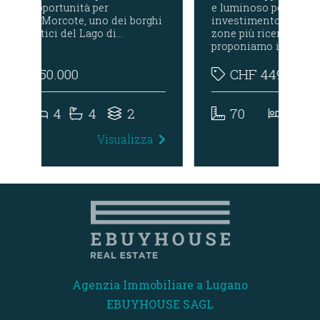
e luminoso perfetto come
ven
ghi
investimento A Paradiso, una delle
com
zone più ricercate dell’area di Lugano
pos
proponiamo in…
str
CHF
449.000
70
1
1
za
Visualizza
Agenzia Immobiliare a Lugano
EBUYHOUSE SAGL