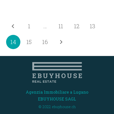
1
…
11
12
13
14
15
16
Agenzia Immobiliare a Lugano
EBUYHOUSE SAGL
© 2022 ebuyhouse.ch