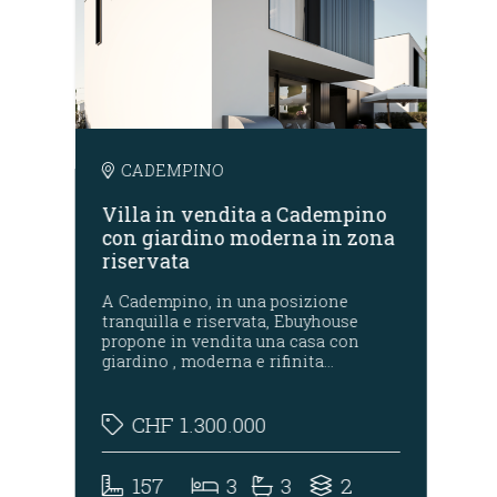
CADEMPINO
Villa in vendita a Cadempino
Ca
a
con giardino moderna in zona
gi
riservata
Lu
A Cadempino, in una posizione
VE
tranquilla e riservata, Ebuyhouse
pos
in
propone in vendita una casa con
cir
giardino , moderna e rifinita…
ven
gia
CHF
1.300.000
157
3
3
2