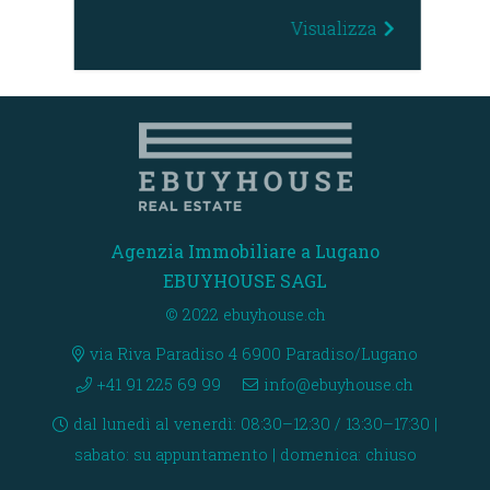
za
Visualizza
Agenzia Immobiliare a Lugano
EBUYHOUSE SAGL
© 2022 ebuyhouse.ch
via Riva Paradiso 4 6900 Paradiso/Lugano
+41 91 225 69 99
info@ebuyhouse.ch
dal lunedì al venerdì: 08:30–12:30 / 13:30–17:30 |
sabato: su appuntamento | domenica: chiuso