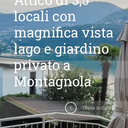
locali con
magnifica vista
lago e giardino
privato a
Montagnola
Torna indietro