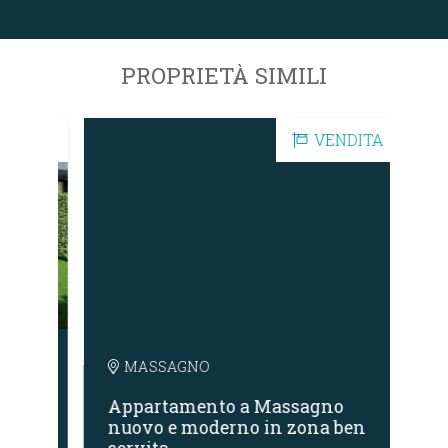
PROPRIETÀ SIMILI
DITA
VENDITA
MASSAGNO
o
Appartamento a Massagno
Ap
va
nuovo e moderno in zona ben
ce