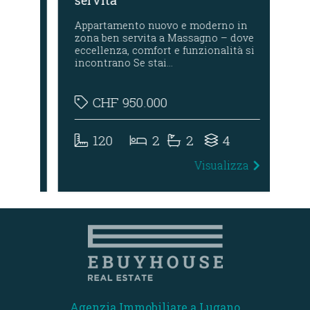
servita
Appartamento nuovo e moderno in
Ele
zona ben servita a Massagno – dove
con
a
eccellenza, comfort e funzionalità si
dal
incontrano Se stai…
CHF
950.000
120
2
2
4
za
Visualizza
Agenzia Immobiliare a Lugano