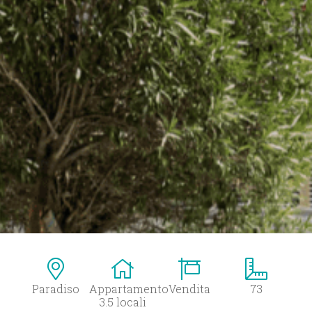
Paradiso
Appartamento
Vendita
73
3.5 locali