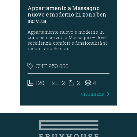
o
Appartamento a Massagno
Ap
va
nuovo e moderno in zona ben
ce
servita
Appartamento nuovo e moderno in
Ele
zona ben servita a Massagno – dove
con
a
eccellenza, comfort e funzionalità si
dal
incontrano Se stai…
CHF
950.000
120
2
2
4
za
Visualizza