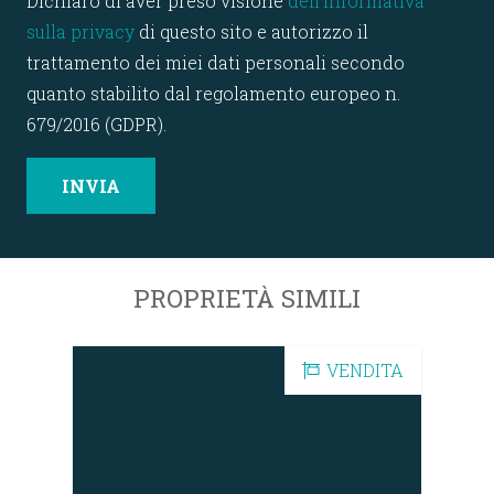
Dichiaro di aver preso visione
dell'informativa
sulla privacy
di questo sito e autorizzo il
trattamento dei miei dati personali secondo
quanto stabilito dal regolamento europeo n.
679/2016 (GDPR).
PROPRIETÀ SIMILI
DITA
VENDITA