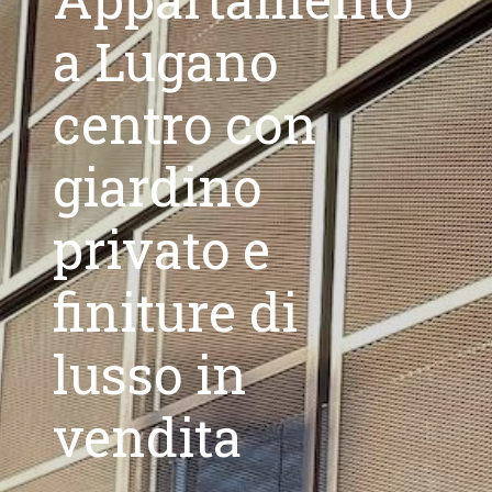
a Lugano
centro con
giardino
privato e
finiture di
lusso in
vendita