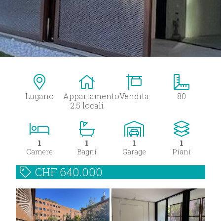
Lugano
Appartamento
Vendita
80
2.5 locali
1
1
1
1
Camere
Bagni
Garage
Piani
CHF
640.000