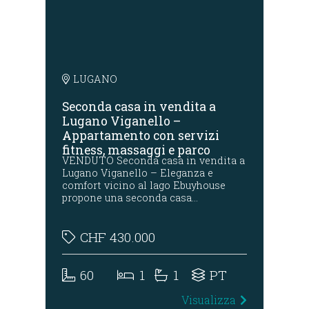
LUGANO
ago
Seconda casa in vendita a
Mo
rme
Lugano Viganello –
la
Appartamento con servizi
fitness, massaggi e parco
VENDUTO Seconda casa in vendita a
Esc
Lugano Viganello – Eleganza e
res
comfort vicino al lago Ebuyhouse
gia
propone una seconda casa…
più
CHF
430.000
60
1
1
PT
za
Visualizza