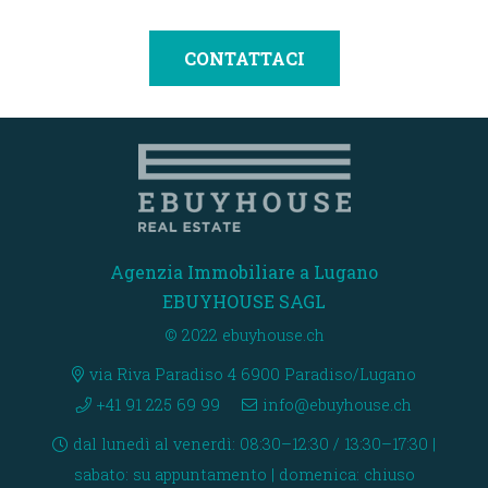
CONTATTACI
Agenzia Immobiliare a Lugano
EBUYHOUSE SAGL
© 2022 ebuyhouse.ch
via Riva Paradiso 4 6900 Paradiso/Lugano
+41 91 225 69 99
info@ebuyhouse.ch
dal lunedì al venerdì: 08:30–12:30 / 13:30–17:30 |
sabato: su appuntamento | domenica: chiuso