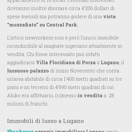
dovranno inoltre sborsare circa 4’200 dollari di
spese mensili ma potranno godere di una
vista
“mozzafiato” su Central Park.
L’attico newyorkese non è però l’unico immobile
riconducibile al magnate nigeriano attualmente in
vendita. Chi fosse interessato può infatti
aggiudicarsi
Villa Floridiana di Porza
a
Lugano
, il
lussuoso palazzo
di inizio Novecento che conta
un’area abitabile di circa 1’400 metri quadrati su tre
piani e un terreno di 4’690 metri quadrati di cui
Aluko era affittuario, (ri)messo
in vendita
a 28
milioni di franchi.
Immobili di lusso a Lugano
Ebuyhouse
agenzia immobiliare Lugano
cerca